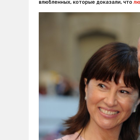
влюбленных, которые доказали, что
лю
с
т
е
й