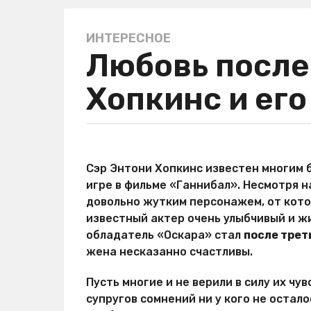
ИНТЕРЕСНОЕ
4
Любовь после
г
о
Хопкинс и ег
д
а
a
g
а
o
в
Сэр Энтони Хопкинс известен многим 
4
т
игре в фильме «Ганнибал». Несмотря н
о
г
р
довольно жутким персонажем, от кото
о
М
известный актер очень улыбчивый и ж
д
и
обладатель «Оскара» стал
после трет
р
а
Х
жена несказанно счастливы.
a
и
g
т
Пусть многие и не верили в силу их чув
o
р
супругов сомнений ни у кого не остало
о