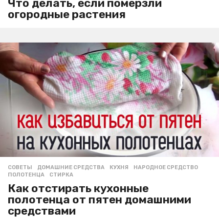
Что делать, если померзли
огородные растения
СОВЕТЫ
ДОМАШНИЕ СРЕДСТВА
,
КУХНЯ
,
НАРОДНОЕ СРЕДСТВО
,
ПОЛОТЕНЦА
,
СТИРКА
Как отстирать кухонные
полотенца от пятен домашними
средствами