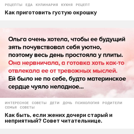
РЕЦЕПТЫ
ЕДА
,
КУЛИНАРИЯ
,
КУХНЯ
,
РЕЦЕПТ
Как приготовить густую окрошку
ИНТЕРЕСНОЕ
,
СОВЕТЫ
ДЕТИ
,
ДОЧЬ
,
ПСИХОЛОГИЯ
,
РОДИТЕЛИ
,
СЕМЬЯ
,
СОВЕТЫ
Как быть, если жених дочери старый и
неприятный? Совет читательнице.