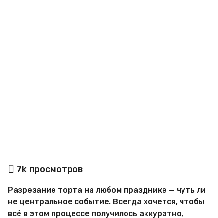
o
а
7k
просмотров
в
т
Разрезание торта на любом празднике — чуть ли
о
р
не центральное событие. Всегда хочется, чтобы
М
всё в этом процессе получилось аккуратно,