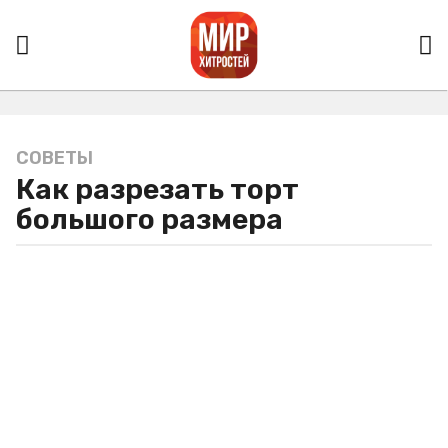
СОВЕТЫ
5
Как разрезать торт
л
е
большого размера
т
a
g
o
5
л
е
т
a
g