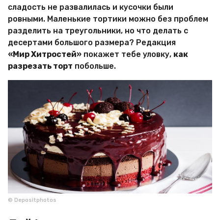
и
сладость не развалилась и кусочки были
р
ровными. Маленькие тортики можно без проблем
Х
и
разделить на треугольники, но что делать с
т
десертами большого размера? Редакция
р
«Мир Хитростей»
покажет тебе уловку,
как
о
разрезать торт
побольше.
с
т
е
й
© Depositphotos