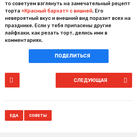
то советуем взглянуть на замечательный рецепт
торта
«Красный бархат» с вишней
. Его
невероятный вкус и внешний вид поразит всех на
празднике. Если у тебя припасены другие
лайфхаки, как резать торт, делись ими в
комментариях.
ПОДЕЛИТЬСЯ
P
СЛЕДУЮЩАЯ
o
s
t
P
,
a
ЕДА
СОВЕТЫ
g
i