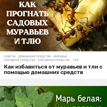
СОВЕТЫ
ДОМАШНИЕ СРЕДСТВА
,
МУРАВЬИ
,
НАРОДНОЕ СРЕДСТВО
,
НАРОДНЫЕ СРЕДСТВА
,
ТЛЯ
Как избавиться от муравьев и тли с
помощью домашних средств