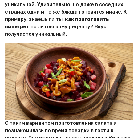
и
уникальной. Удивительно, но даже в соседних
р
странах одни и те же блюда готовятся иначе. К
Х
и
примеру, знаешь ли ты,
как приготовить
т
винегрет
по литовскому рецепту? Вкус
р
получается уникальный.
о
с
т
е
й
С таким вариантом приготовления салата я
познакомилась во время поездки в гости к
подруге. Она много лет назад поехала в Вильнюс