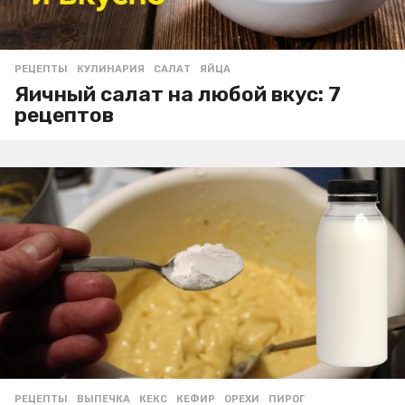
РЕЦЕПТЫ
КУЛИНАРИЯ
,
САЛАТ
,
ЯЙЦА
Яичный салат на любой вкус: 7
рецептов
РЕЦЕПТЫ
ВЫПЕЧКА
,
КЕКС
,
КЕФИР
,
ОРЕХИ
,
ПИРОГ
,