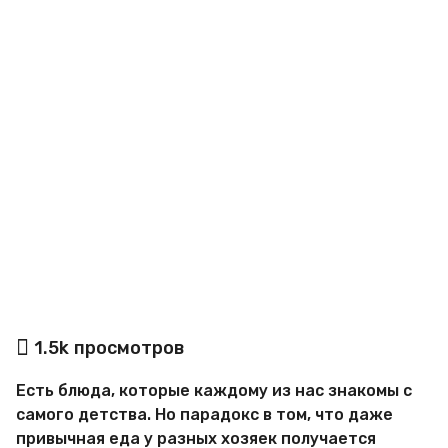
a
g
o
а
1.5k
просмотров
в
т
Есть блюда, которые каждому из нас знакомы с
о
р
самого детства. Но парадокс в том, что даже
М
привычная еда у разных хозяек получается