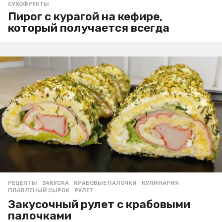
СУХОФРУКТЫ
Пирог с курагой на кефире,
который получается всегда
РЕЦЕПТЫ
ЗАКУСКА
,
КРАБОВЫЕ ПАЛОЧКИ
,
КУЛИНАРИЯ
,
ПЛАВЛЕНЫЙ СЫРОК
,
РУЛЕТ
Закусочный рулет с крабовыми
палочками