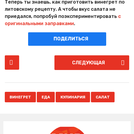
Теперь ты знаешь, как приготовить винегрет по
литовскому рецепту. А чтобы вкус салата не
приедался, попробуй поэкспериментировать
с
оригинальными заправками
.
ПОДЕЛИТЬСЯ
P
СЛЕДУЮЩАЯ
o
s
t
P
,
,
,
a
ВИНЕГРЕТ
ЕДА
КУЛИНАРИЯ
САЛАТ
g
i
n
a