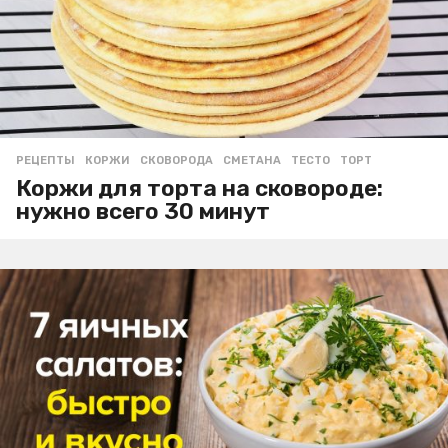
РЕЦЕПТЫ
КОРЖИ
,
СКОВОРОДА
,
СМЕТАНА
,
ТЕСТО
,
ТОРТ
Коржи для торта на сковороде:
нужно всего 30 минут