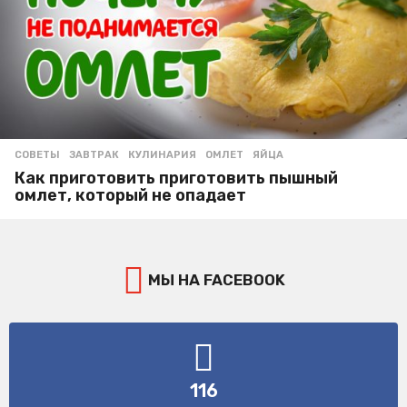
СОВЕТЫ
ЗАВТРАК
,
КУЛИНАРИЯ
,
ОМЛЕТ
,
ЯЙЦА
Как приготовить приготовить пышный
омлет, который не опадает
МЫ НА FACEBOOK
116