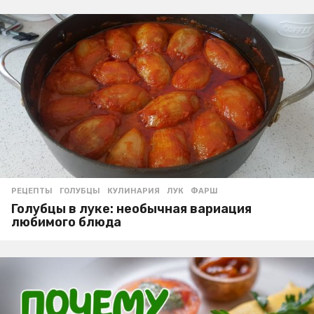
РЕЦЕПТЫ
ГОЛУБЦЫ
,
КУЛИНАРИЯ
,
ЛУК
,
ФАРШ
Голубцы в луке: необычная вариация
любимого блюда