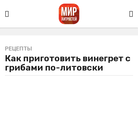
РЕЦЕПТЫ
3
Как приготовить винегрет с
г
о
грибами по-литовски
д
а
a
g
o
3
г
о
д
а