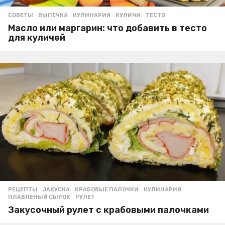
СОВЕТЫ
ВЫПЕЧКА
,
КУЛИНАРИЯ
,
КУЛИЧИ
,
ТЕСТО
Масло или маргарин: что добавить в тесто
для куличей
РЕЦЕПТЫ
ЗАКУСКА
,
КРАБОВЫЕ ПАЛОЧКИ
,
КУЛИНАРИЯ
,
ПЛАВЛЕНЫЙ СЫРОК
,
РУЛЕТ
Закусочный рулет с крабовыми палочками