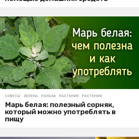
СОВЕТЫ
ЗЕЛЕНЬ
,
ПОЛЬЗА
,
РАСТЕНИЕ
,
РАСТЕНИЯ
Марь белая: полезный сорняк,
который можно употреблять в
пищу