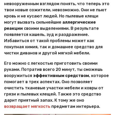
и
невооруженным взглядом понять, что теперь это
р
твои новые сожители, невозможно. Они не пьют
Х
и
кровь и не кусают людей. Но пылевые клещи
т
могут вызвать сильнейшие
аллергические
р
реакции
своими выделениями. В результате
о
появляется кашель, зуд и раздражение.
с
т
Избавиться от такой проблемы может как
е
покупная химия, так и домашнее средство для
й
чистки диванов и другой мягкой мебели.
Его можно с легкостью приготовить своими
руками. Потратив всего 20 минут, ты сможешь
вооружиться
эффективным средством
, которое
помогает в трех аспектах. Оно позволяет
очистить тканевые участки мебели и ковры от
грязи и пылевых клещей. Также это средство
дарит приятный запах. К тому же оно
возвращает мягкость
предметам интерьера.