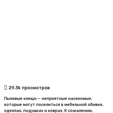
a
g
o
а
29.3k
просмотров
в
т
Пылевые клещи — неприятные насекомые,
о
р
которые могут поселиться в мебельной обивке,
М
одеялах, подушках и коврах. К сожалению,