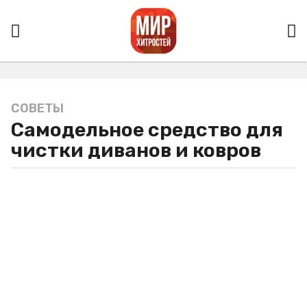
СОВЕТЫ
4
Самодельное средство для
г
о
чистки диванов и ковров
д
а
a
g
o
4
г
о
д
а