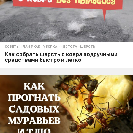
СОВЕТЫ
ЛАЙФХАК
,
УБОРКА
,
ЧИСТОТА
,
ШЕРСТЬ
Как собрать шерсть с ковра подручными
средствами быстро и легко