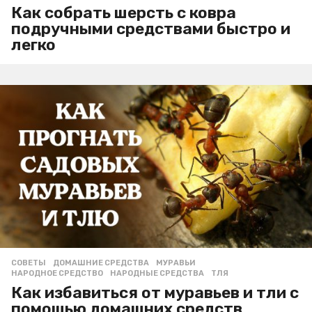
Как собрать шерсть с ковра
подручными средствами быстро и
легко
СОВЕТЫ
ДОМАШНИЕ СРЕДСТВА
,
МУРАВЬИ
,
НАРОДНОЕ СРЕДСТВО
,
НАРОДНЫЕ СРЕДСТВА
,
ТЛЯ
Как избавиться от муравьев и тли с
помощью домашних средств