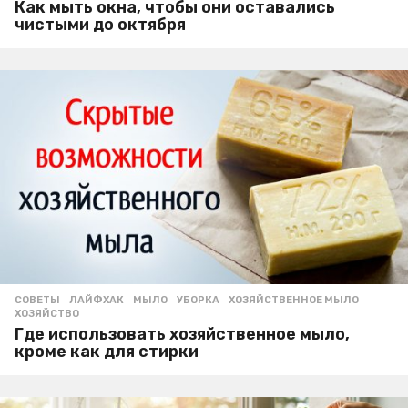
Как мыть окна, чтобы они оставались
чистыми до октября
СОВЕТЫ
ЛАЙФХАК
,
МЫЛО
,
УБОРКА
,
ХОЗЯЙСТВЕННОЕ МЫЛО
,
ХОЗЯЙСТВО
Где использовать хозяйственное мыло,
кроме как для стирки