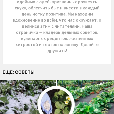
идейных людей, призванных развеять
скуку, облегчить быт и внести в каждый
день нотку позитива. Мы находим
вдохновение во всём, что нас окружает, и
делимся этим с читателями. Наша
страничка — кладезь дельных советов,
кулинарных рецептов, жизненных
хитростей и тестов на логику. Давайте
дружить!
ЕЩЕ:
СОВЕТЫ