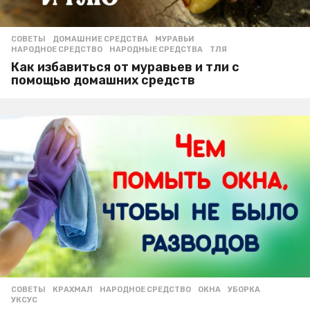
СОВЕТЫ
ДОМАШНИЕ СРЕДСТВА
,
МУРАВЬИ
,
НАРОДНОЕ СРЕДСТВО
,
НАРОДНЫЕ СРЕДСТВА
,
ТЛЯ
Как избавиться от муравьев и тли с
помощью домашних средств
СОВЕТЫ
КРАХМАЛ
,
НАРОДНОЕ СРЕДСТВО
,
ОКНА
,
УБОРКА
,
УКСУС