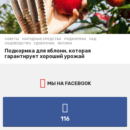
СОВЕТЫ
НАРОДНЫЕ СРЕДСТВА
,
ПОДКОРМКА
,
САД
,
САДОВОДСТВО
,
УДОБРЕНИЕ
,
ЯБЛОКИ
Подкормка для яблони, которая
гарантирует хороший урожай
МЫ НА FACEBOOK
116