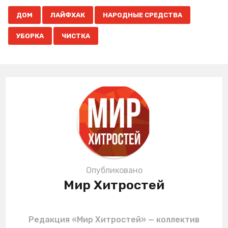
P
,
,
,
,
a
ДОМ
ЛАЙФХАК
НАРОДНЫЕ СРЕДСТВА
g
УБОРКА
ЧИСТКА
i
n
a
t
i
o
n
Опубликовано
Мир Хитростей
Редакция «Мир Хитростей» — коллектив