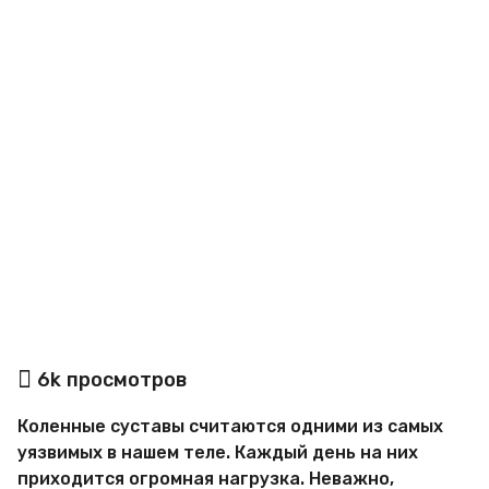
o
а
6k
просмотров
в
т
Коленные суставы считаются одними из самых
о
р
уязвимых в нашем теле. Каждый день на них
М
приходится огромная нагрузка. Неважно,