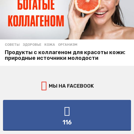
СОВЕТЫ
ЗДОРОВЬЕ
,
КОЖА
,
ОРГАНИЗМ
Продукты с коллагеном для красоты кожи:
природные источники молодости
МЫ НА FACEBOOK
116