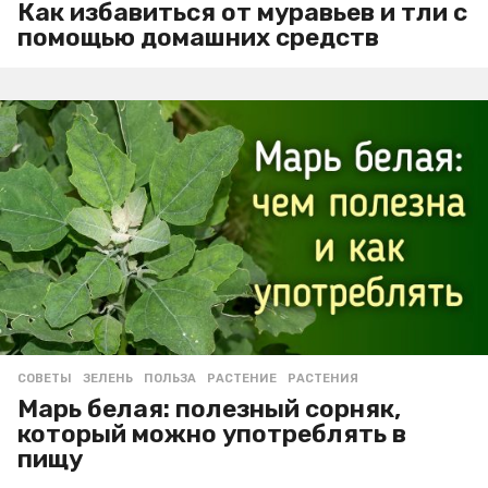
Как избавиться от муравьев и тли с
помощью домашних средств
СОВЕТЫ
ЗЕЛЕНЬ
,
ПОЛЬЗА
,
РАСТЕНИЕ
,
РАСТЕНИЯ
Марь белая: полезный сорняк,
который можно употреблять в
пищу