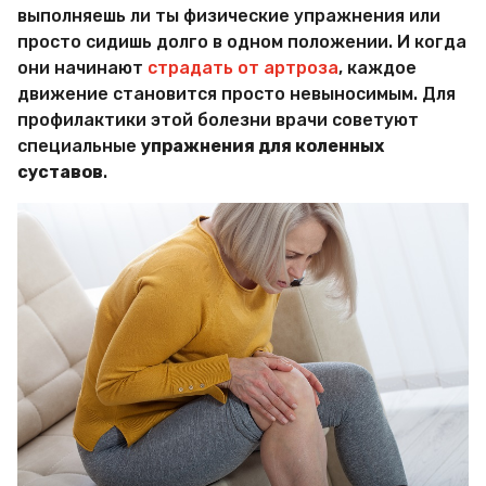
и
выполняешь ли ты физические упражнения или
р
просто сидишь долго в одном положении. И когда
Х
и
они начинают
страдать от артроза
, каждое
т
движение становится просто невыносимым. Для
р
профилактики этой болезни врачи советуют
о
специальные
упражнения для коленных
с
т
суставов
.
е
й