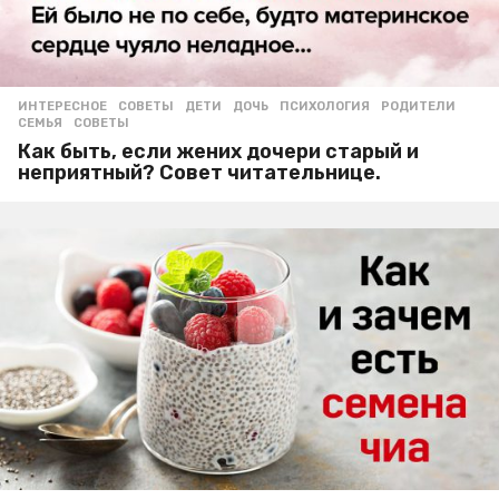
ИНТЕРЕСНОЕ
,
СОВЕТЫ
ДЕТИ
,
ДОЧЬ
,
ПСИХОЛОГИЯ
,
РОДИТЕЛИ
,
СЕМЬЯ
,
СОВЕТЫ
Как быть, если жених дочери старый и
неприятный? Совет читательнице.