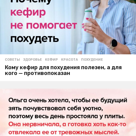
СОВЕТЫ
ЗДОРОВЬЕ
,
КЕФИР
,
КРАСОТА
,
ПОХУДЕНИЕ
Кому кефир для похудения полезен, а для
кого — противопоказан