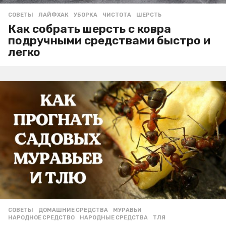
СОВЕТЫ
ЛАЙФХАК
,
УБОРКА
,
ЧИСТОТА
,
ШЕРСТЬ
Как собрать шерсть с ковра
подручными средствами быстро и
легко
СОВЕТЫ
ДОМАШНИЕ СРЕДСТВА
,
МУРАВЬИ
,
НАРОДНОЕ СРЕДСТВО
,
НАРОДНЫЕ СРЕДСТВА
,
ТЛЯ