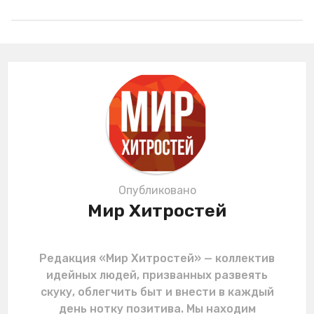
s
t
P
a
g
i
n
a
t
i
o
Опубликовано
n
Мир Хитростей
Редакция «Мир Хитростей» — коллектив
идейных людей, призванных развеять
скуку, облегчить быт и внести в каждый
день нотку позитива. Мы находим