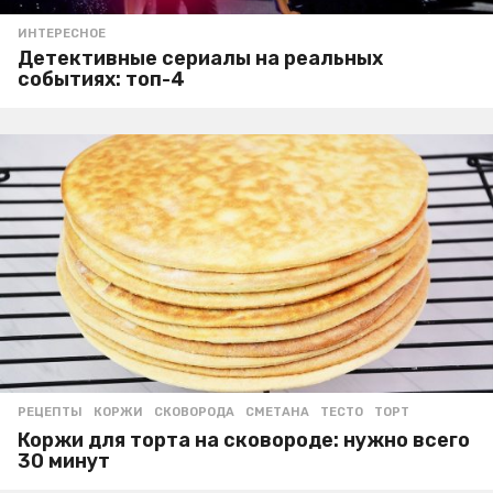
ИНТЕРЕСНОЕ
Детективные сериалы на реальных
событиях: топ-4
РЕЦЕПТЫ
КОРЖИ
,
СКОВОРОДА
,
СМЕТАНА
,
ТЕСТО
,
ТОРТ
Коржи для торта на сковороде: нужно всего
30 минут