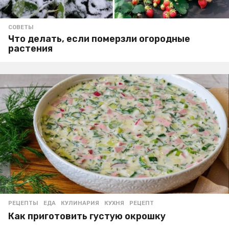
СОВЕТЫ
Что делать, если померзли огородные
растения
РЕЦЕПТЫ
ЕДА
,
КУЛИНАРИЯ
,
КУХНЯ
,
РЕЦЕПТ
Как приготовить густую окрошку