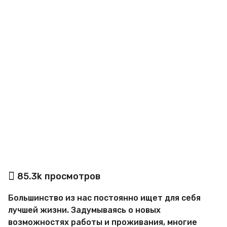
o
а
85.3k
просмотров
в
т
Большинство из нас постоянно ищет для себя
о
р
лучшей жизни. Задумываясь о новых
М
возможностях работы и проживания, многие