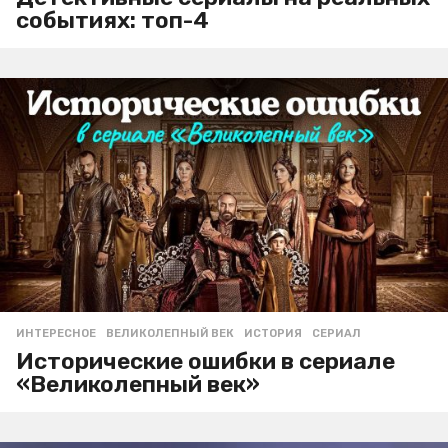
событиях: топ-4
ИНТЕРЕСНОЕ
ВЕЛИКОЛЕПНЫЙ ВЕК
,
ИСТОРИЯ
,
СЕРИАЛ
Исторические ошибки в сериале
«Великолепный век»