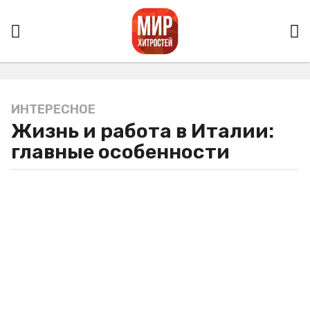
ИНТЕРЕСНОЕ
5
Жизнь и работа в Италии:
л
е
главные особенности
т
a
g
o
5
л
е
т
a
g