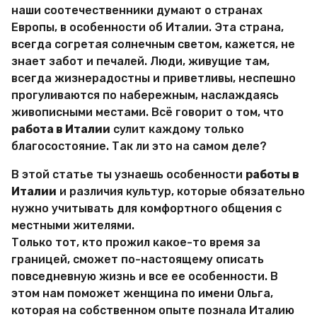
и
наши соотечественники думают о странах
р
Европы, в особенности об Италии. Эта страна,
Х
и
всегда согретая солнечным светом, кажется, не
т
знает забот и печалей. Люди, живущие там,
р
всегда жизнерадостны и приветливы, неспешно
о
прогуливаются по набережным, наслаждаясь
с
т
живописными местами. Всё говорит о том, что
е
работа в Италии
сулит каждому только
й
благосостояние. Так ли это на самом деле?
В этой статье ты узнаешь особенности
работы в
Италии
и различия культур, которые обязательно
нужно учитывать для комфортного общения с
местными жителями.
Только тот, кто прожил какое-то время за
границей, сможет по-настоящему описать
повседневную жизнь и все ее особенности. В
этом нам поможет женщина по имени Ольга,
которая на собственном опыте познала Италию