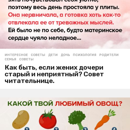
ИНТЕРЕСНОЕ
,
СОВЕТЫ
ДЕТИ
,
ДОЧЬ
,
ПСИХОЛОГИЯ
,
РОДИТЕЛИ
,
СЕМЬЯ
,
СОВЕТЫ
Как быть, если жених дочери
старый и неприятный? Совет
читательнице.