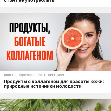
стоит ее употреблять
СОВЕТЫ
ЗДОРОВЬЕ
,
КОЖА
,
ОРГАНИЗМ
Продукты с коллагеном для красоты кожи:
природные источники молодости