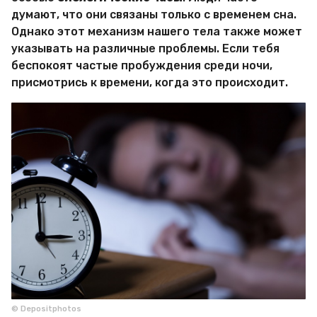
М
думают, что они связаны только с временем сна.
и
Однако этот механизм нашего тела также может
р
указывать на различные проблемы. Если тебя
Х
и
беспокоят частые пробуждения среди ночи,
т
присмотрись к времени, когда это происходит.
р
о
с
т
е
й
© Depositphotos