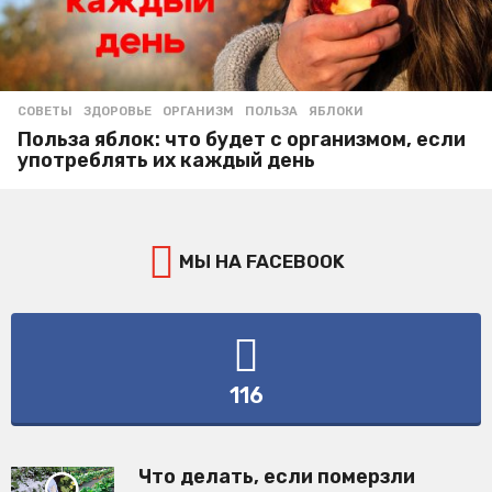
СОВЕТЫ
ЗДОРОВЬЕ
,
ОРГАНИЗМ
,
ПОЛЬЗА
,
ЯБЛОКИ
Польза яблок: что будет с организмом, если
употреблять их каждый день
МЫ НА FACEBOOK
116
Что делать, если померзли