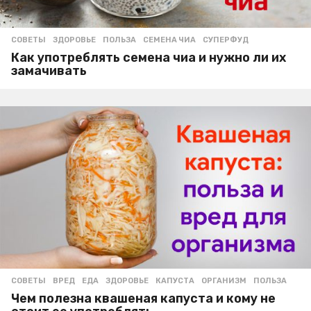
СОВЕТЫ
ЗДОРОВЬЕ
,
ПОЛЬЗА
,
СЕМЕНА ЧИА
,
СУПЕРФУД
Как употреблять семена чиа и нужно ли их
замачивать
СОВЕТЫ
ВРЕД
,
ЕДА
,
ЗДОРОВЬЕ
,
КАПУСТА
,
ОРГАНИЗМ
,
ПОЛЬЗА
Чем полезна квашеная капуста и кому не