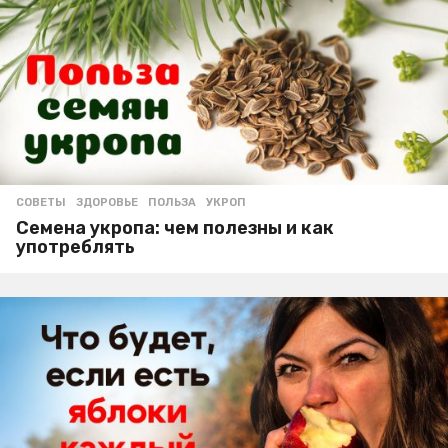
СОВЕТЫ
ЗДОРОВЬЕ
,
ПОЛЬЗА
,
УКРОП
Семена укропа: чем полезны и как
употреблять