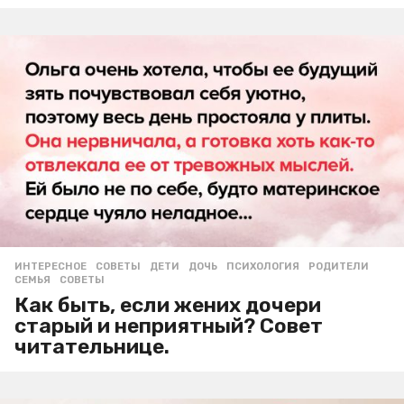
ИНТЕРЕСНОЕ
,
СОВЕТЫ
ДЕТИ
,
ДОЧЬ
,
ПСИХОЛОГИЯ
,
РОДИТЕЛИ
,
СЕМЬЯ
,
СОВЕТЫ
Как быть, если жених дочери
старый и неприятный? Совет
читательнице.