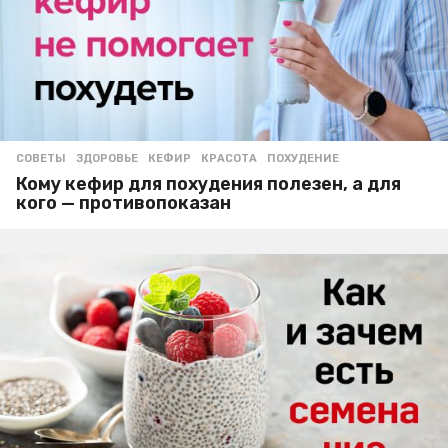
СОВЕТЫ
ЗДОРОВЬЕ
,
КЕФИР
,
КРАСОТА
,
ПОХУДЕНИЕ
Кому кефир для похудения полезен, а для
кого — противопоказан