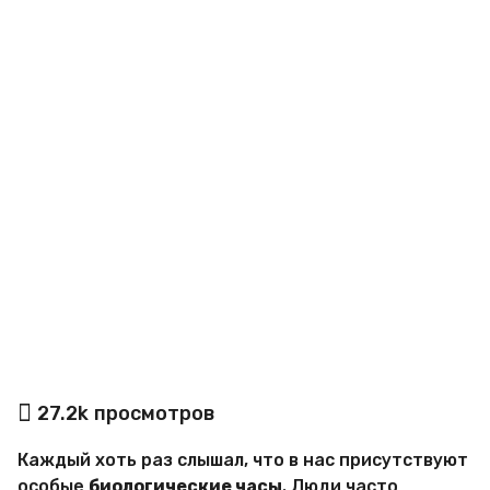
o
а
27.2k
просмотров
в
т
Каждый хоть раз слышал, что в нас присутствуют
о
р
особые
биологические часы
. Люди часто