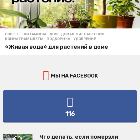
СОВЕТЫ
ВИТАМИНЫ
,
ДОМ
,
ДОМАШНИЕ РАСТЕНИЯ
,
КОМНАТНЫЕ ЦВЕТЫ
,
ПОДКОРМКА
,
УДОБРЕНИЕ
«Живая вода» для растений в доме
МЫ НА FACEBOOK
116
Что делать, если померзли