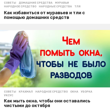
СОВЕТЫ
ДОМАШНИЕ СРЕДСТВА
,
МУРАВЬИ
,
НАРОДНОЕ СРЕДСТВО
,
НАРОДНЫЕ СРЕДСТВА
,
ТЛЯ
Как избавиться от муравьев и тли с
помощью домашних средств
СОВЕТЫ
КРАХМАЛ
,
НАРОДНОЕ СРЕДСТВО
,
ОКНА
,
УБОРКА
,
УКСУС
Как мыть окна, чтобы они оставались
чистыми до октября