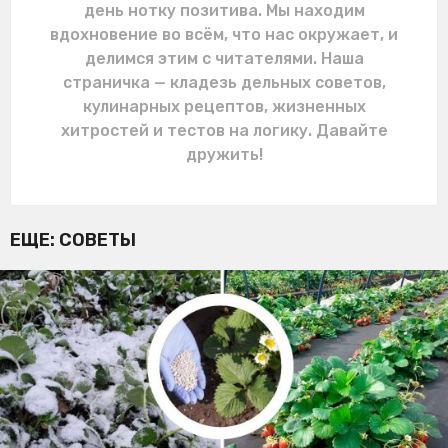
день нотку позитива. Мы находим
вдохновение во всём, что нас окружает, и
делимся этим с читателями. Наша
страничка — кладезь дельных советов,
кулинарных рецептов, жизненных
хитростей и тестов на логику. Давайте
дружить!
ЕЩЕ:
СОВЕТЫ