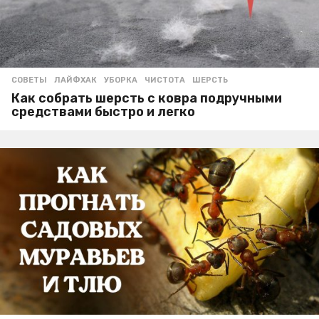
СОВЕТЫ
ЛАЙФХАК
,
УБОРКА
,
ЧИСТОТА
,
ШЕРСТЬ
Как собрать шерсть с ковра подручными
средствами быстро и легко