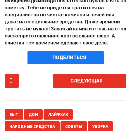
очищения дымохода
обязательно нужно взять на
заметку. Тебе не придется тратиться на
специалистов по чистке каминов и печей или
даже на специальные средства. Даже времени
тратить не нужно! Зажигай камин и ставь на стол
свежеприготовленное картофельное пюре. А
очистки тем временем сделают свое дело.
ПОДЕЛИТЬСЯ
P
СЛЕДУЮЩАЯ
o
s
t
P
,
,
,
,
,
,
a
БЫТ
ДОМ
ЛАЙФХАК
g
НАРОДНЫЕ СРЕДСТВА
СОВЕТЫ
УБОРКА
i