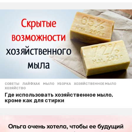
СОВЕТЫ
ЛАЙФХАК
,
МЫЛО
,
УБОРКА
,
ХОЗЯЙСТВЕННОЕ МЫЛО
,
ХОЗЯЙСТВО
Где использовать хозяйственное мыло,
кроме как для стирки