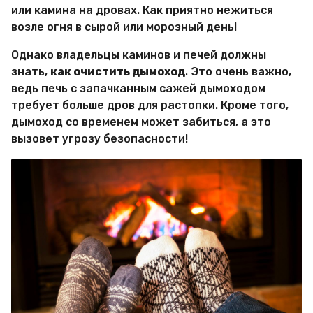
и
или камина на дровах. Как приятно нежиться
р
возле огня в сырой или морозный день!
Х
и
т
Однако владельцы каминов и печей должны
р
знать,
как очистить дымоход
. Это очень важно,
о
ведь печь с запачканным сажей дымоходом
с
требует больше дров для растопки. Кроме того,
т
е
дымоход со временем может забиться, а это
й
вызовет угрозу безопасности!