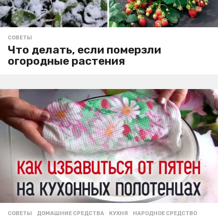
СОВЕТЫ
Что делать, если померзли
огородные растения
СОВЕТЫ
ДОМАШНИЕ СРЕДСТВА
,
КУХНЯ
,
НАРОДНОЕ СРЕДСТВО
,