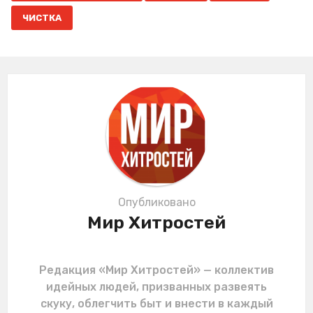
n
ЧИСТКА
a
t
i
o
n
Опубликовано
Мир Хитростей
Редакция «Мир Хитростей» — коллектив
идейных людей, призванных развеять
скуку, облегчить быт и внести в каждый