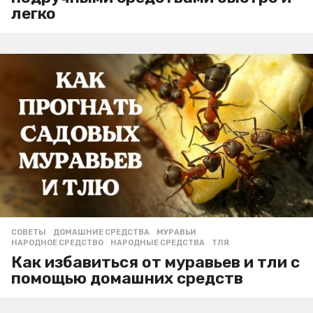
легко
СОВЕТЫ
ДОМАШНИЕ СРЕДСТВА
,
МУРАВЬИ
,
НАРОДНОЕ СРЕДСТВО
,
НАРОДНЫЕ СРЕДСТВА
,
ТЛЯ
Как избавиться от муравьев и тли с
помощью домашних средств