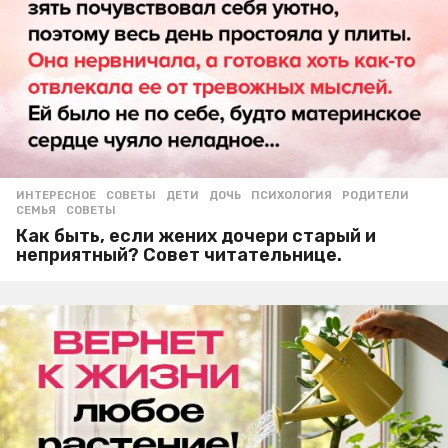
ИНТЕРЕСНОЕ
,
СОВЕТЫ
ДЕТИ
,
ДОЧЬ
,
ПСИХОЛОГИЯ
,
РОДИТЕЛИ
,
СЕМЬЯ
,
СОВЕТЫ
Как быть, если жених дочери старый и
неприятный? Совет читательнице.