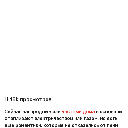
a
g
o
а
18k
просмотров
в
т
Сейчас загородные или
частные дома
в основном
о
р
отапливают электричеством или газом. Но есть
М
еще романтики, которые не отказались от печи