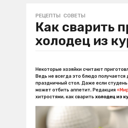
РЕЦЕПТЫ
,
СОВЕТЫ
4
Как сварить 
г
о
холодец из к
д
а
a
g
а
o
в
Некоторые хозяйки считают приготовл
4
т
Ведь не всегда это блюдо получается
о
г
р
праздничный стол. Даже если студень
о
В
может отбить аппетит. Редакция
«Мир
д
а
хитростями, как сварить
холодец из к
л
а
е
a
р
g
и
o
я
К