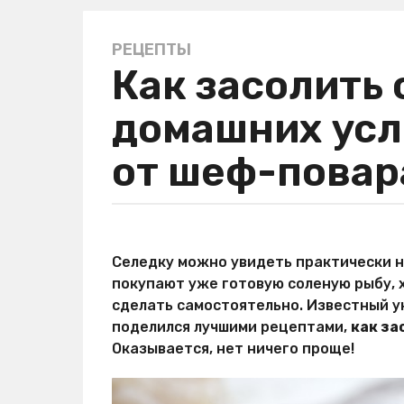
РЕЦЕПТЫ
5
Как засолить 
л
е
домашних усл
т
a
от шеф-повар
g
o
5
л
а
е
в
Селедку можно увидеть практически н
т
т
покупают уже готовую соленую рыбу, 
о
a
р
сделать самостоятельно. Известный 
g
М
поделился лучшими рецептами,
как за
o
и
Оказывается, нет ничего проще!
р
Х
и