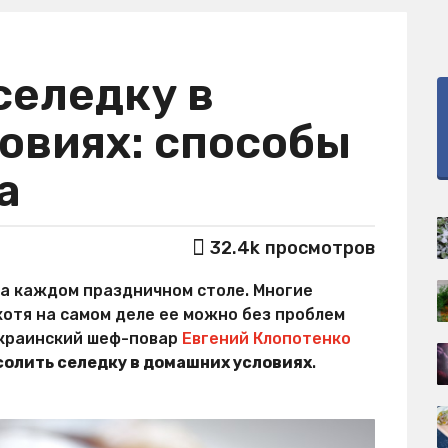
селедку в
овиях: способы
а
32.4k
просмотров
а каждом праздничном столе. Многие
хотя на самом деле ее можно без проблем
украинский шеф-повар
Евгений Клопотенко
солить селедку в домашних условиях
.