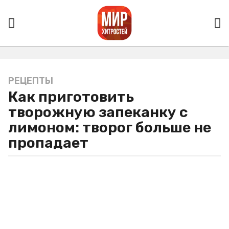
РЕЦЕПТЫ
5
Как приготовить
л
е
творожную запеканку с
т
лимоном: творог больше не
a
пропадает
g
o
5
л
е
т
a
g