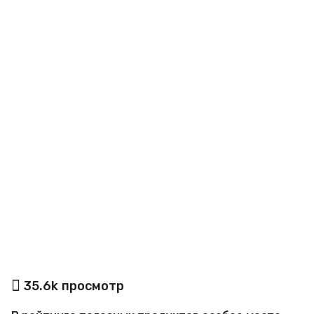
o
а
35.6k
просмотр
в
т