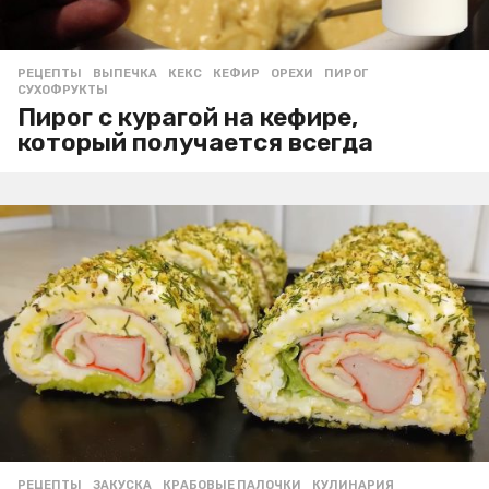
РЕЦЕПТЫ
ВЫПЕЧКА
,
КЕКС
,
КЕФИР
,
ОРЕХИ
,
ПИРОГ
,
СУХОФРУКТЫ
Пирог с курагой на кефире,
который получается всегда
РЕЦЕПТЫ
ЗАКУСКА
,
КРАБОВЫЕ ПАЛОЧКИ
,
КУЛИНАРИЯ
,