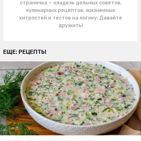
страничка — кладезь дельных советов,
кулинарных рецептов, жизненных
хитростей и тестов на логику. Давайте
дружить!
ЕЩЕ:
РЕЦЕПТЫ