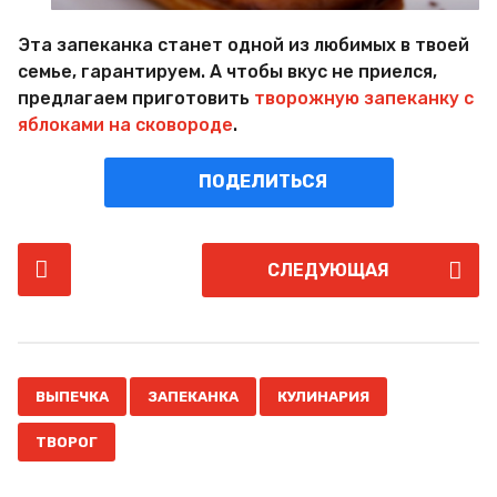
Эта запеканка станет одной из любимых в твоей
семье, гарантируем. А чтобы вкус не приелся,
предлагаем приготовить
творожную запеканку с
яблоками на сковороде
.
ПОДЕЛИТЬСЯ
P
СЛЕДУЮЩАЯ
o
s
t
P
,
,
,
a
ВЫПЕЧКА
ЗАПЕКАНКА
КУЛИНАРИЯ
g
ТВОРОГ
i
n