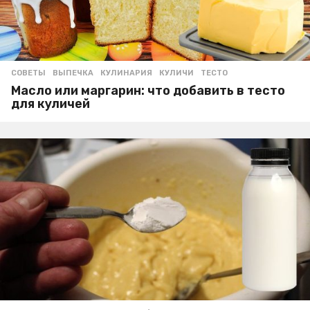
СОВЕТЫ
ВЫПЕЧКА
,
КУЛИНАРИЯ
,
КУЛИЧИ
,
ТЕСТО
Масло или маргарин: что добавить в тесто
для куличей