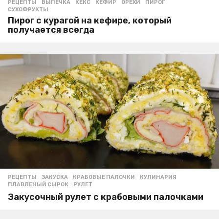
РЕЦЕПТЫ
ВЫПЕЧКА
,
КЕКС
,
КЕФИР
,
ОРЕХИ
,
ПИРОГ
,
СУХОФРУКТЫ
Пирог с курагой на кефире, который
получается всегда
РЕЦЕПТЫ
ЗАКУСКА
,
КРАБОВЫЕ ПАЛОЧКИ
,
КУЛИНАРИЯ
,
ПЛАВЛЕНЫЙ СЫРОК
,
РУЛЕТ
Закусочный рулет с крабовыми палочками