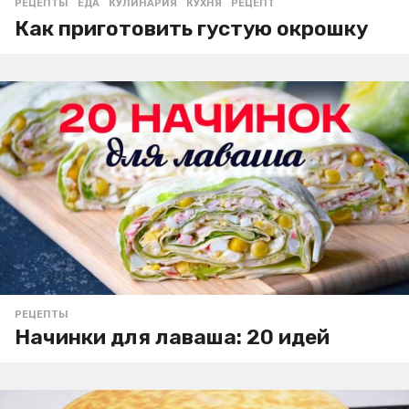
РЕЦЕПТЫ
ЕДА
,
КУЛИНАРИЯ
,
КУХНЯ
,
РЕЦЕПТ
Как приготовить густую окрошку
РЕЦЕПТЫ
Начинки для лаваша: 20 идей