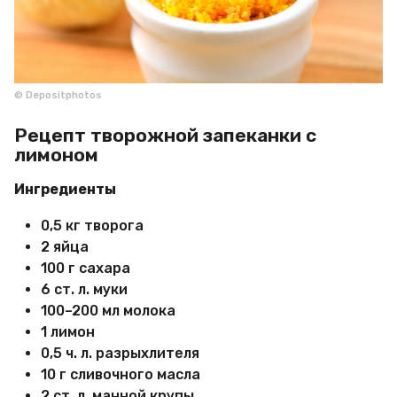
© Depositphotos
Рецепт творожной запеканки с
лимоном
Ингредиенты
0,5 кг творога
2 яйца
100 г сахара
6 ст. л. муки
100–200 мл молока
1 лимон
0,5 ч. л. разрыхлителя
10 г сливочного масла
2 ст. л. манной крупы