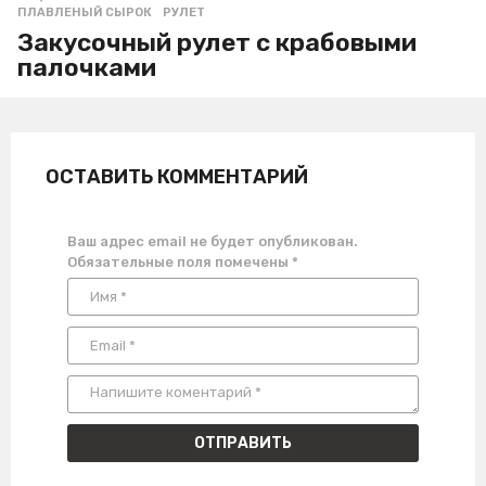
ПЛАВЛЕНЫЙ СЫРОК
,
РУЛЕТ
Закусочный рулет с крабовыми
палочками
ОСТАВИТЬ КОММЕНТАРИЙ
Ваш адрес email не будет опубликован.
Обязательные поля помечены
*