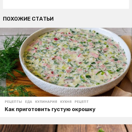
ПОХОЖИЕ СТАТЬИ
РЕЦЕПТЫ
ЕДА
,
КУЛИНАРИЯ
,
КУХНЯ
,
РЕЦЕПТ
Как приготовить густую окрошку