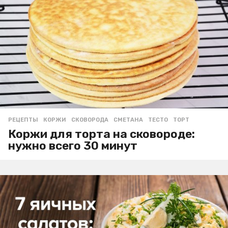
РЕЦЕПТЫ
КОРЖИ
,
СКОВОРОДА
,
СМЕТАНА
,
ТЕСТО
,
ТОРТ
Коржи для торта на сковороде:
нужно всего 30 минут