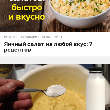
РЕЦЕПТЫ
КУЛИНАРИЯ
,
САЛАТ
,
ЯЙЦА
Яичный салат на любой вкус: 7
рецептов