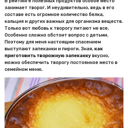
В рейтинге полезных продуктов особое место
о
р
занимает творог. И неудивительно, ведь в его
М
составе есть огромное количество белка,
и
кальция и других важных для организма веществ.
р
Только вот любовь к творогу питают не все.
Х
и
Особенно сложно обстоит вопрос с детьми.
т
Поэтому для меня настоящим спасением
р
выступают запеканки и пироги. Зная,
как
о
приготовить творожную запеканку
вкусно,
с
т
можно обеспечить творогу постоянное место в
е
семейном меню.
й