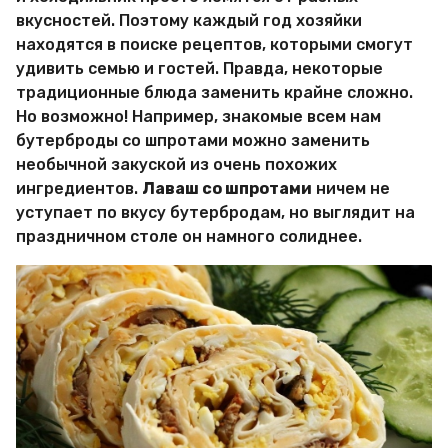
М
вкусностей. Поэтому каждый год хозяйки
и
находятся в поиске рецептов, которыми смогут
р
удивить семью и гостей. Правда, некоторые
Х
и
традиционные блюда заменить крайне сложно.
т
Но возможно! Например, знакомые всем нам
р
бутерброды со шпротами можно заменить
о
необычной закуской из очень похожих
с
т
ингредиентов.
Лаваш со шпротами
ничем не
е
уступает по вкусу бутербродам, но выглядит на
й
праздничном столе он намного солиднее.