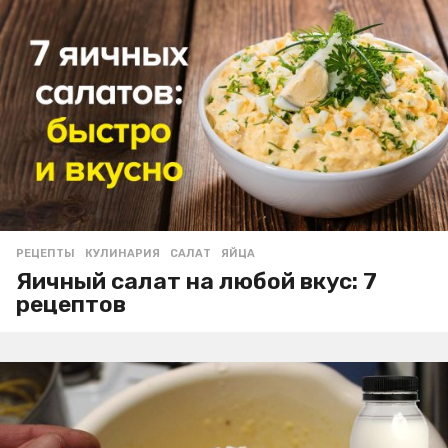
РЕЦЕПТЫ
КУЛИНАРИЯ
,
САЛАТ
,
ЯЙЦА
Яичный салат на любой вкус: 7
рецептов