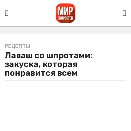
РЕЦЕПТЫ
3
Лаваш со шпротами:
г
о
закуска, которая
д
понравится всем
а
a
g
o
3
г
о
д
а