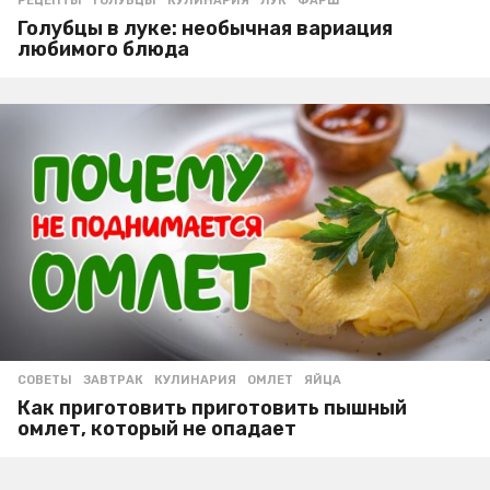
РЕЦЕПТЫ
ГОЛУБЦЫ
,
КУЛИНАРИЯ
,
ЛУК
,
ФАРШ
Голубцы в луке: необычная вариация
любимого блюда
СОВЕТЫ
ЗАВТРАК
,
КУЛИНАРИЯ
,
ОМЛЕТ
,
ЯЙЦА
Как приготовить приготовить пышный
омлет, который не опадает