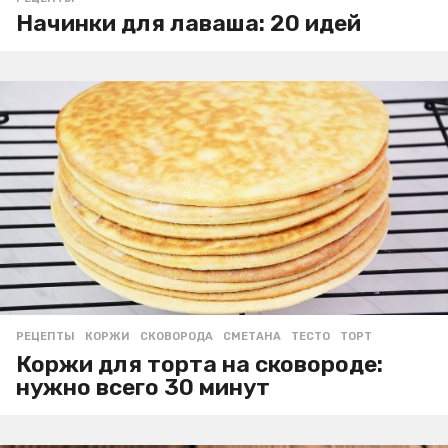
Начинки для лаваша: 20 идей
РЕЦЕПТЫ
КОРЖИ
,
СКОВОРОДА
,
СМЕТАНА
,
ТЕСТО
,
ТОРТ
Коржи для торта на сковороде:
нужно всего 30 минут