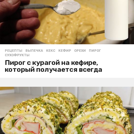
РЕЦЕПТЫ
ВЫПЕЧКА
,
КЕКС
,
КЕФИР
,
ОРЕХИ
,
ПИРОГ
,
СУХОФРУКТЫ
Пирог с курагой на кефире,
который получается всегда