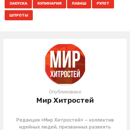
,
,
,
,
a
ЗАКУСКА
КУЛИНАРИЯ
ЛАВАШ
РУЛЕТ
g
ШПРОТЫ
i
n
a
t
i
o
n
Опубликовано
Мир Хитростей
Редакция «Мир Хитростей» — коллектив
идейных людей, призванных развеять