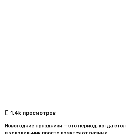
a
g
o
а
1.4k
просмотров
в
т
Новогодние праздники — это период, когда стол
о
р
и холодильник просто ломятся от разных