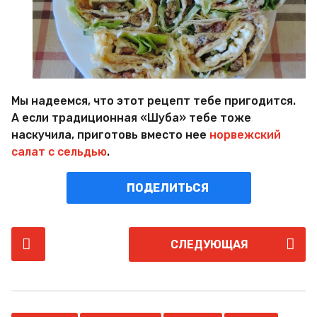
Мы надеемся, что этот рецепт тебе пригодится.
А если традиционная «Шуба» тебе тоже
наскучила, приготовь вместо нее
норвежский
салат с сельдью
.
ПОДЕЛИТЬСЯ
P
СЛЕДУЮЩАЯ
o
s
t
P