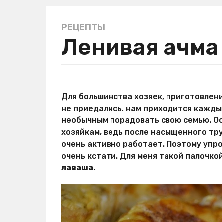
РЕЦЕПТЫ
3
Ленивая ачма
г
о
д
а
а
a
в
Для большинства хозяек, приготовлен
g
т
не приедались, нам приходится кажды
о
o
р
необычным порадовать свою семью. О
3
М
хозяйкам, ведь после насыщенного тр
г
и
очень активно работает. Поэтому уп
р
о
Х
очень кстати. Для меня такой палочк
д
и
лаваша
.
а
т
a
р
о
g
с
o
т