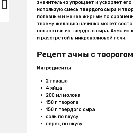
значительно упрощает и ускоряет его 
использую смесь
твердого сыра и тво
полезным и менее жирным по сравнени
твоему желанию начинка может состоят
полностью из твердого сыра. Ачма из 
и разогретой в микроволновой печи.
Рецепт ачмы с творого
Ингредиенты
2 лаваша
4 яйца
200 мл молока
150 г творога
150 г твердого сыра
соль по вкусу
перец по вкусу