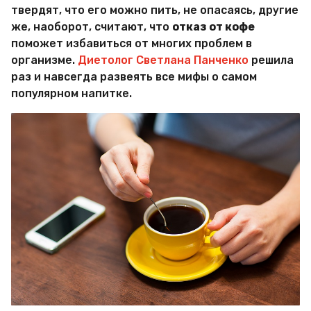
и
твердят, что его можно пить, не опасаясь, другие
р
же, наоборот, считают, что
отказ от кофе
Х
и
поможет избавиться от многих проблем в
т
организме.
Диетолог Светлана Панченко
решила
р
раз и навсегда развеять все мифы о самом
о
популярном напитке.
с
т
е
й