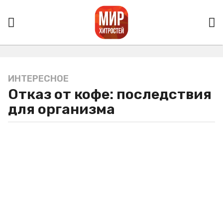
ИНТЕРЕСНОЕ
5
Отказ от кофе: последствия
л
е
для организма
т
a
g
o
5
л
е
т
a
g