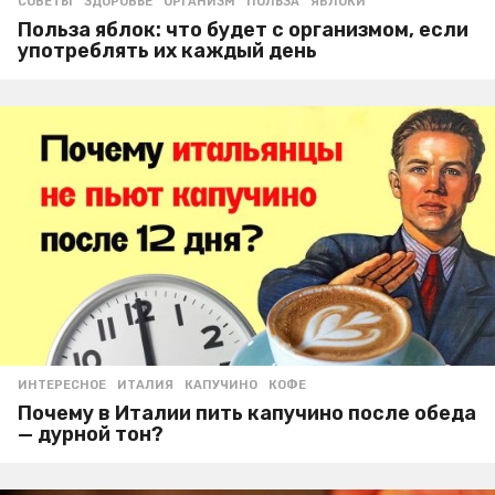
СОВЕТЫ
ЗДОРОВЬЕ
,
ОРГАНИЗМ
,
ПОЛЬЗА
,
ЯБЛОКИ
Польза яблок: что будет с организмом, если
употреблять их каждый день
ИНТЕРЕСНОЕ
ИТАЛИЯ
,
КАПУЧИНО
,
КОФЕ
Почему в Италии пить капучино после обеда
— дурной тон?