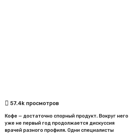
o
а
57.4k
просмотров
в
т
Кофе — достаточно спорный продукт. Вокруг него
о
р
уже не первый год продолжается дискуссия
М
врачей разного профиля. Одни специалисты