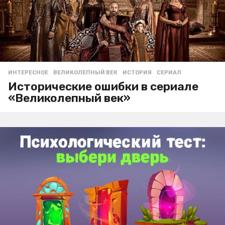
ИНТЕРЕСНОЕ
ВЕЛИКОЛЕПНЫЙ ВЕК
,
ИСТОРИЯ
,
СЕРИАЛ
Исторические ошибки в сериале
«Великолепный век»