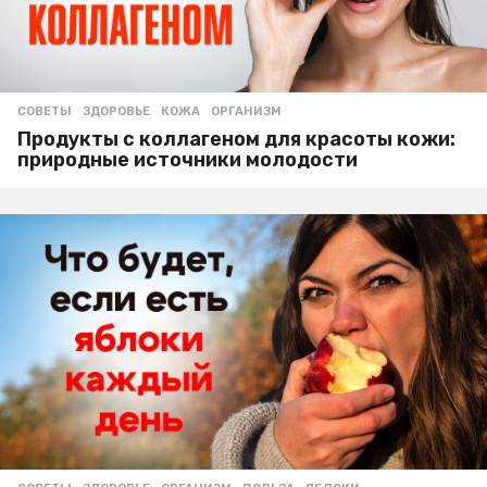
СОВЕТЫ
ЗДОРОВЬЕ
,
КОЖА
,
ОРГАНИЗМ
Продукты с коллагеном для красоты кожи:
природные источники молодости