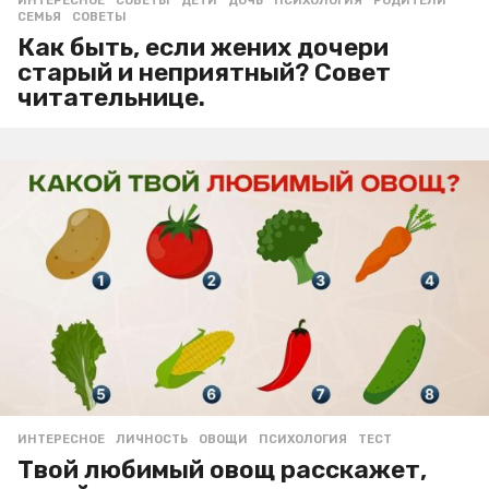
ИНТЕРЕСНОЕ
,
СОВЕТЫ
ДЕТИ
,
ДОЧЬ
,
ПСИХОЛОГИЯ
,
РОДИТЕЛИ
,
СЕМЬЯ
,
СОВЕТЫ
Как быть, если жених дочери
старый и неприятный? Совет
читательнице.
ИНТЕРЕСНОЕ
ЛИЧНОСТЬ
,
ОВОЩИ
,
ПСИХОЛОГИЯ
,
ТЕСТ
Твой любимый овощ расскажет,