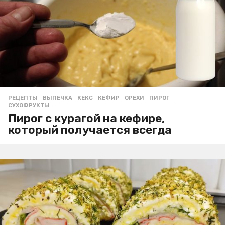
РЕЦЕПТЫ
ВЫПЕЧКА
,
КЕКС
,
КЕФИР
,
ОРЕХИ
,
ПИРОГ
,
СУХОФРУКТЫ
Пирог с курагой на кефире,
который получается всегда