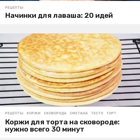
РЕЦЕПТЫ
Начинки для лаваша: 20 идей
РЕЦЕПТЫ
КОРЖИ
,
СКОВОРОДА
,
СМЕТАНА
,
ТЕСТО
,
ТОРТ
Коржи для торта на сковороде:
нужно всего 30 минут