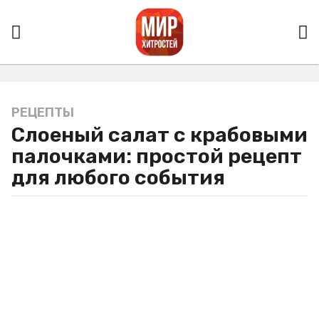
РЕЦЕПТЫ
4
Слоеный салат с крабовыми
г
о
палочками: простой рецепт
д
для любого события
а
a
g
o
4
г
о
д
а