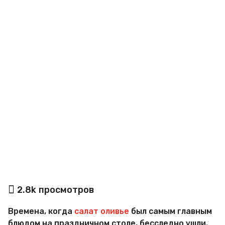
a
g
o
а
2.8k
просмотров
в
т
Времена, когда
салат оливье
был самым главным
о
р
блюдом на праздничном столе, бесследно ушли.