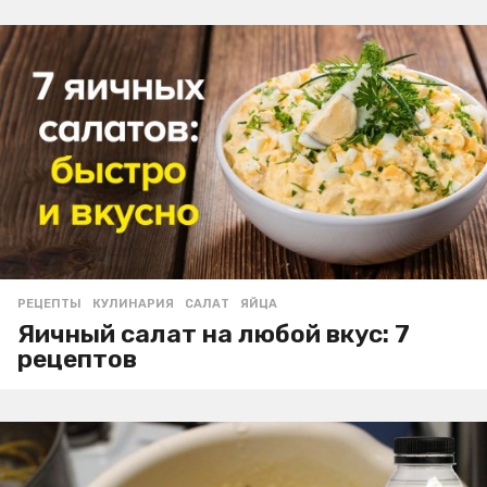
РЕЦЕПТЫ
КУЛИНАРИЯ
,
САЛАТ
,
ЯЙЦА
Яичный салат на любой вкус: 7
рецептов