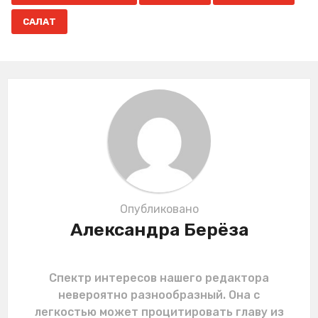
g
САЛАТ
i
n
a
t
i
o
n
Опубликовано
Александра Берёза
Спектр интересов нашего редактора
невероятно разнообразный. Она с
легкостью может процитировать главу из