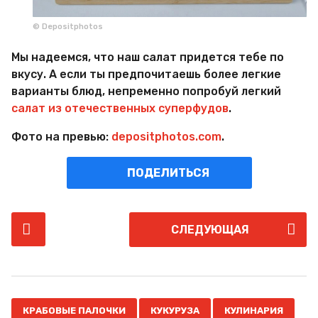
© Depositphotos
Мы надеемся, что наш салат придется тебе по
вкусу. А если ты предпочитаешь более легкие
варианты блюд, непременно попробуй легкий
салат из отечественных суперфудов
.
Фото на превью:
depositphotos.com
.
ПОДЕЛИТЬСЯ
P
СЛЕДУЮЩАЯ
o
s
t
P
,
,
,
a
КРАБОВЫЕ ПАЛОЧКИ
КУКУРУЗА
КУЛИНАРИЯ