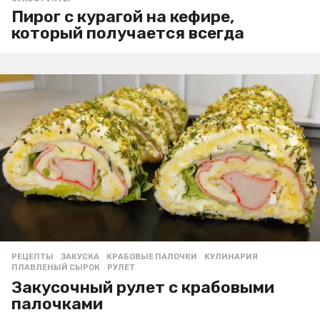
Пирог с курагой на кефире,
который получается всегда
РЕЦЕПТЫ
ЗАКУСКА
,
КРАБОВЫЕ ПАЛОЧКИ
,
КУЛИНАРИЯ
,
ПЛАВЛЕНЫЙ СЫРОК
,
РУЛЕТ
Закусочный рулет с крабовыми
палочками