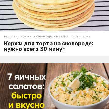
РЕЦЕПТЫ
КОРЖИ
,
СКОВОРОДА
,
СМЕТАНА
,
ТЕСТО
,
ТОРТ
Коржи для торта на сковороде:
нужно всего 30 минут