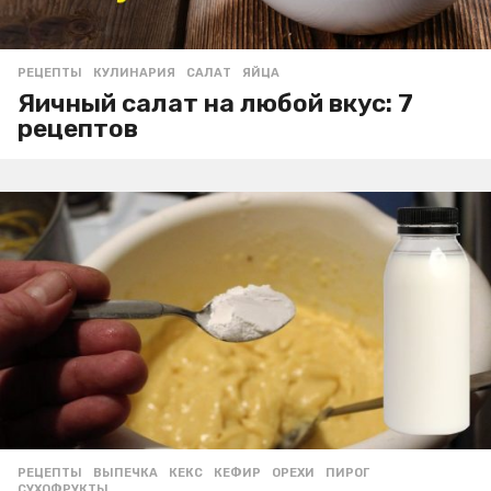
РЕЦЕПТЫ
КУЛИНАРИЯ
,
САЛАТ
,
ЯЙЦА
Яичный салат на любой вкус: 7
рецептов
РЕЦЕПТЫ
ВЫПЕЧКА
,
КЕКС
,
КЕФИР
,
ОРЕХИ
,
ПИРОГ
,
СУХОФРУКТЫ