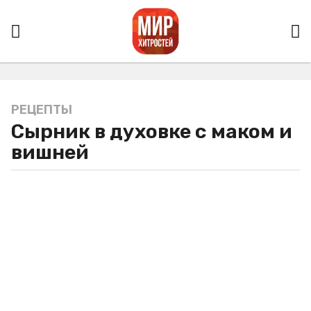
РЕЦЕПТЫ
3
Сырник в духовке с маком и
г
о
вишней
д
а
a
g
o
3
г
о
д
а