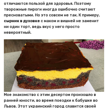
и
отличаются пользой для здоровья. Поэтому
р
творожные пироги иногда ошибочно считают
Х
и
пресноватыми. Но это совсем не так. К примеру,
т
сырник в духовке
с маком и вишней не заменит
р
ни один торт, ведь вкус у него просто
о
невероятный.
с
т
е
й
Мое знакомство с этим десертом произошло в
ранней юности, во время поездки к бабушке во
Львов. Этот украинский город славится своей