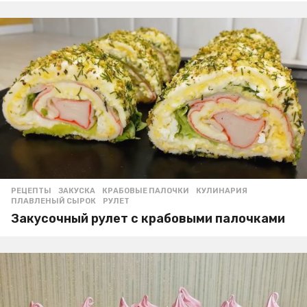
РЕЦЕПТЫ
ЗАКУСКА
,
КРАБОВЫЕ ПАЛОЧКИ
,
КУЛИНАРИЯ
,
ПЛАВЛЕНЫЙ СЫРОК
,
РУЛЕТ
Закусочный рулет с крабовыми палочками