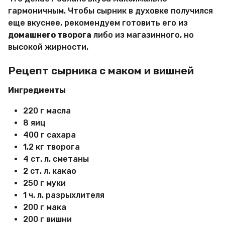
гармоничным. Чтобы сырник в духовке получился
еще вкуснее, рекомендуем готовить его из
домашнего творога
либо из магазинного, но
высокой жирности.
Рецепт сырника с маком и вишней
Ингредиенты
220 г масла
8 яиц
400 г сахара
1,2 кг творога
4 ст. л. сметаны
2 ст. л. какао
250 г муки
1 ч. л. разрыхлителя
200 г мака
200 г вишни