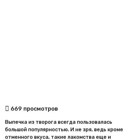
a
g
o
а
669
просмотров
в
т
Выпечка из творога всегда пользовалась
о
р
большой популярностью. И не зря, ведь кроме
М
отменного вкуса, такие лакомства еще и