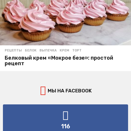
РЕЦЕПТЫ
БЕЛОК
,
ВЫПЕЧКА
,
КРЕМ
,
ТОРТ
Белковый крем «Мокрое безе»: простой
рецепт
МЫ НА FACEBOOK
116