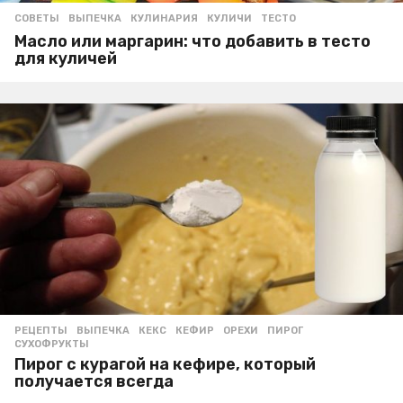
СОВЕТЫ
ВЫПЕЧКА
,
КУЛИНАРИЯ
,
КУЛИЧИ
,
ТЕСТО
Масло или маргарин: что добавить в тесто
для куличей
РЕЦЕПТЫ
ВЫПЕЧКА
,
КЕКС
,
КЕФИР
,
ОРЕХИ
,
ПИРОГ
,
СУХОФРУКТЫ
Пирог с курагой на кефире, который
получается всегда