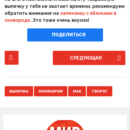
выпечку у тебя не хватает времени, рекомендуем
обратить внимание на
запеканку с яблоками в
сковороде
. Это тоже очень вкусно!
ПОДЕЛИТЬСЯ
P
СЛЕДУЮЩАЯ
o
s
t
P
,
,
,
a
ВЫПЕЧКА
КУЛИНАРИЯ
МАК
ТВОРОГ
g
i
n
a
t