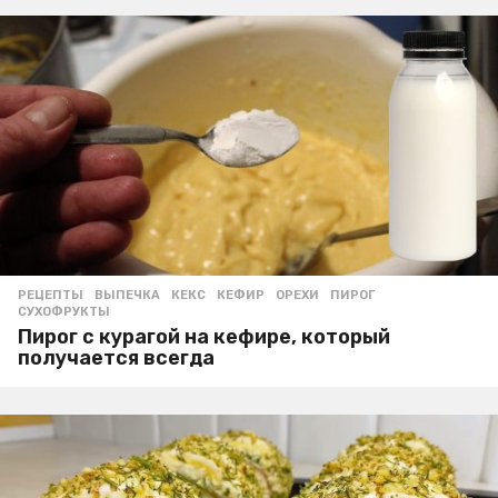
РЕЦЕПТЫ
ВЫПЕЧКА
,
КЕКС
,
КЕФИР
,
ОРЕХИ
,
ПИРОГ
,
СУХОФРУКТЫ
Пирог с курагой на кефире, который
получается всегда