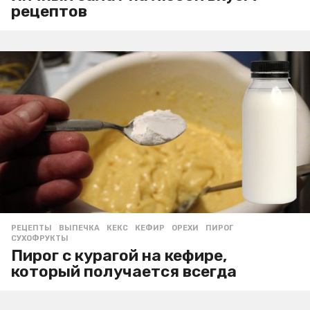
рецептов
РЕЦЕПТЫ
ВЫПЕЧКА
,
КЕКС
,
КЕФИР
,
ОРЕХИ
,
ПИРОГ
,
СУХОФРУКТЫ
Пирог с курагой на кефире,
который получается всегда