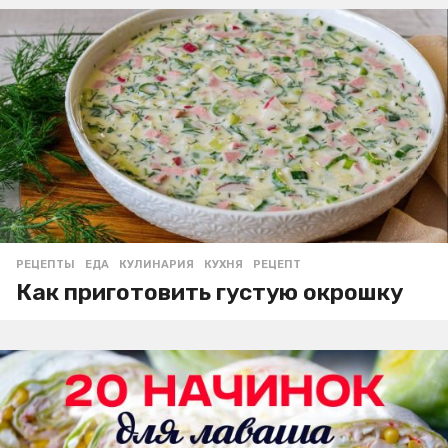
РЕЦЕПТЫ
ЕДА
,
КУЛИНАРИЯ
,
КУХНЯ
,
РЕЦЕПТ
Как приготовить густую окрошку