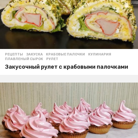
РЕЦЕПТЫ
ЗАКУСКА
,
КРАБОВЫЕ ПАЛОЧКИ
,
КУЛИНАРИЯ
,
ПЛАВЛЕНЫЙ СЫРОК
,
РУЛЕТ
Закусочный рулет с крабовыми палочками