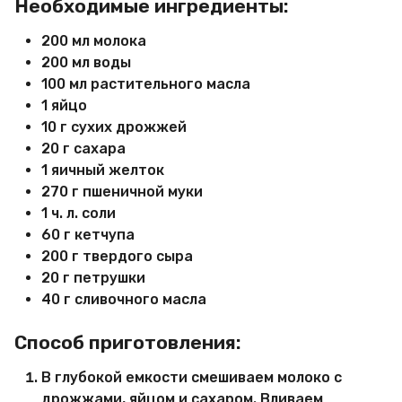
Необходимые ингредиенты:
200 мл молока
200 мл воды
100 мл растительного масла
1 яйцо
10 г сухих дрожжей
20 г сахара
1 яичный желток
270 г пшеничной муки
1 ч. л. соли
60 г кетчупа
200 г твердого сыра
20 г петрушки
40 г сливочного масла
Способ приготовления:
В глубокой емкости смешиваем молоко с
дрожжами, яйцом и сахаром. Вливаем