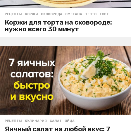
РЕЦЕПТЫ
КОРЖИ
,
СКОВОРОДА
,
СМЕТАНА
,
ТЕСТО
,
ТОРТ
Коржи для торта на сковороде:
нужно всего 30 минут
РЕЦЕПТЫ
КУЛИНАРИЯ
,
САЛАТ
,
ЯЙЦА
Яичный салат на любой вкус: 7