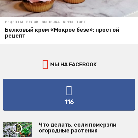
РЕЦЕПТЫ
БЕЛОК
,
ВЫПЕЧКА
,
КРЕМ
,
ТОРТ
Белковый крем «Мокрое безе»: простой
рецепт
МЫ НА FACEBOOK
116
Что делать, если померзли
огородные растения