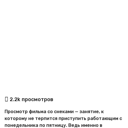
a
g
o
а
2.2k
просмотров
в
т
Просмотр фильма со снеками — занятие, к
о
р
которому не терпится приступить работающим с
М
понедельника по пятницу. Ведь именно в