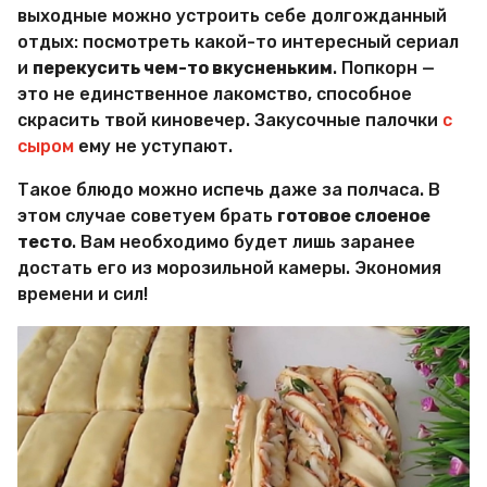
и
выходные можно устроить себе долгожданный
р
отдых: посмотреть какой-то интересный сериал
Х
и
и
перекусить чем-то вкусненьким
. Попкорн —
т
это не единственное лакомство, способное
р
скрасить твой киновечер. Закусочные палочки
с
о
сыром
ему не уступают.
с
т
е
Такое блюдо можно испечь даже за полчаса. В
й
этом случае советуем брать
готовое слоеное
тесто
. Вам необходимо будет лишь заранее
достать его из морозильной камеры. Экономия
времени и сил!