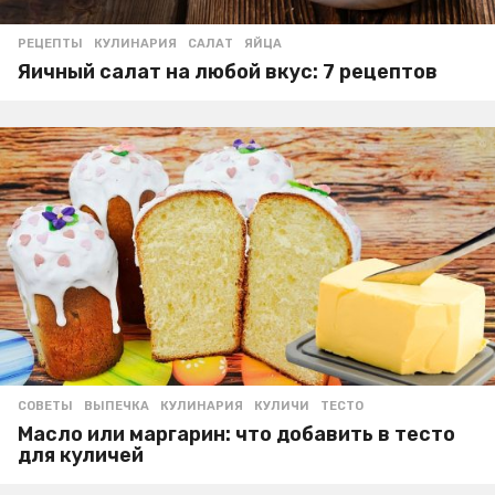
РЕЦЕПТЫ
КУЛИНАРИЯ
,
САЛАТ
,
ЯЙЦА
Яичный салат на любой вкус: 7 рецептов
СОВЕТЫ
ВЫПЕЧКА
,
КУЛИНАРИЯ
,
КУЛИЧИ
,
ТЕСТО
Масло или маргарин: что добавить в тесто
для куличей