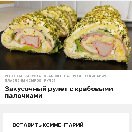
РЕЦЕПТЫ
ЗАКУСКА
,
КРАБОВЫЕ ПАЛОЧКИ
,
КУЛИНАРИЯ
,
ПЛАВЛЕНЫЙ СЫРОК
,
РУЛЕТ
Закусочный рулет с крабовыми
палочками
ОСТАВИТЬ КОММЕНТАРИЙ