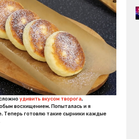
 сложно
удивить вкусом творога
,
обым восхищением. Попыталась и я
ье. Теперь готовлю такие сырники каждые
.