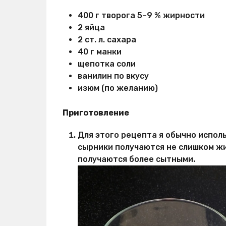
400 г творога 5–9 % жирности
2 яйца
2 ст. л. сахара
40 г манки
щепотка соли
ванилин по вкусу
изюм (по желанию)
Приготовление
Для этого рецепта я обычно исполь
сырники получаются не слишком ж
получаются более сытными.