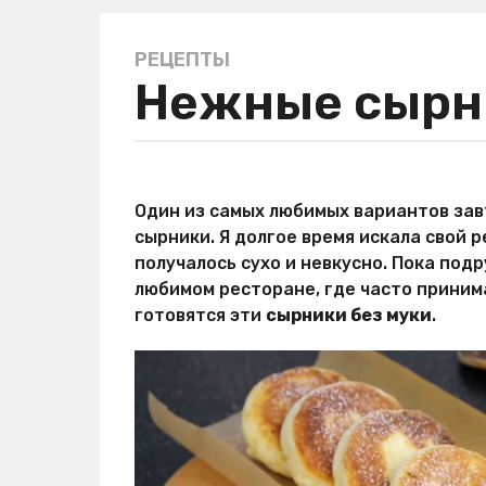
РЕЦЕПТЫ
5
Нежные сырни
л
е
т
a
а
g
в
Один из самых любимых вариантов завт
o
т
сырники. Я долгое время искала свой р
о
5
р
получалось сухо и невкусно. Пока подр
л
М
любимом ресторане, где часто приним
е
и
готовятся эти
сырники без муки
.
р
т
Х
a
и
g
т
o
р
о
с
т