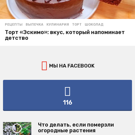
РЕЦЕПТЫ
ВЫПЕЧКА
,
КУЛИНАРИЯ
,
ТОРТ
,
ШОКОЛАД
Торт «Эскимо»: вкус, который напоминает
детство
МЫ НА FACEBOOK
116
Что делать, если померзли
огородные растения