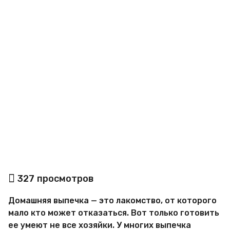
a
g
o
а
327
просмотров
в
т
Домашняя выпечка — это лакомство, от которого
о
р
мало кто может отказаться. Вот только готовить
М
ее умеют не все хозяйки. У многих выпечка