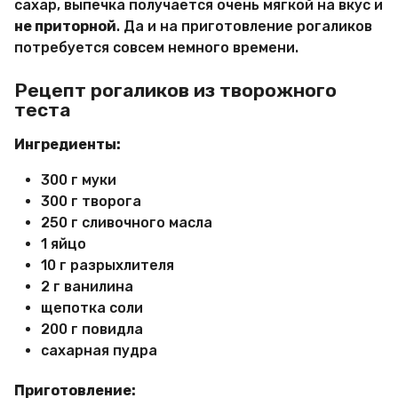
сахар, выпечка получается очень мягкой на вкус и
не приторной
. Да и на приготовление рогаликов
потребуется совсем немного времени.
Рецепт рогаликов из творожного
теста
Ингредиенты:
300 г муки
300 г творога
250 г сливочного масла
1 яйцо
10 г разрыхлителя
2 г ванилина
щепотка соли
200 г повидла
сахарная пудра
Приготовление: