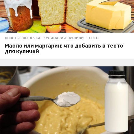
СОВЕТЫ
ВЫПЕЧКА
,
КУЛИНАРИЯ
,
КУЛИЧИ
,
ТЕСТО
Масло или маргарин: что добавить в тесто
для куличей