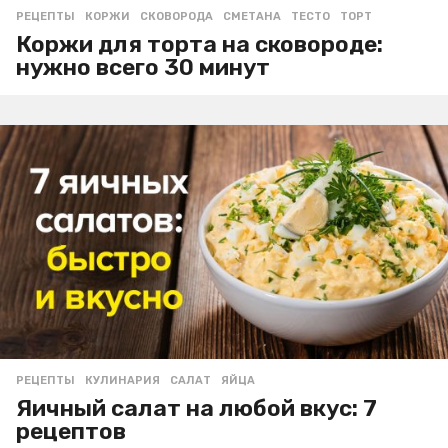
РЕЦЕПТЫ
КОРЖИ
,
СКОВОРОДА
,
СМЕТАНА
,
ТЕСТО
,
ТОРТ
Коржи для торта на сковороде:
нужно всего 30 минут
РЕЦЕПТЫ
КУЛИНАРИЯ
,
САЛАТ
,
ЯЙЦА
Яичный салат на любой вкус: 7
рецептов