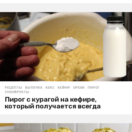
РЕЦЕПТЫ
ВЫПЕЧКА
,
КЕКС
,
КЕФИР
,
ОРЕХИ
,
ПИРОГ
,
СУХОФРУКТЫ
Пирог с курагой на кефире,
который получается всегда