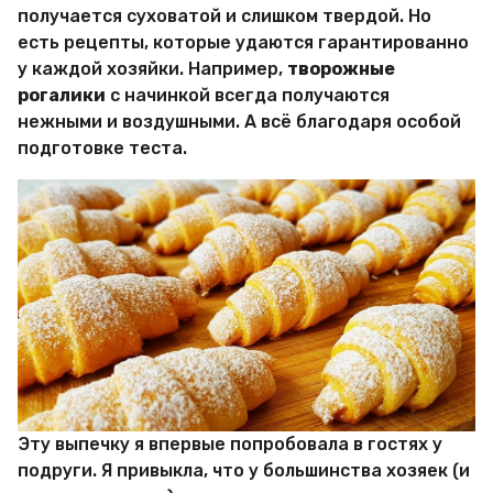
и
получается суховатой и слишком твердой. Но
р
есть рецепты, которые удаются гарантированно
Х
и
у каждой хозяйки. Например,
творожные
т
рогалики
с начинкой всегда получаются
р
нежными и воздушными. А всё благодаря особой
о
подготовке теста.
с
т
е
й
Эту выпечку я впервые попробовала в гостях у
подруги. Я привыкла, что у большинства хозяек (и