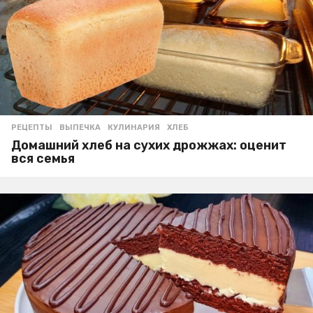
РЕЦЕПТЫ
ВЫПЕЧКА
,
КУЛИНАРИЯ
,
ХЛЕБ
Домашний хлеб на сухих дрожжах: оценит
вся семья