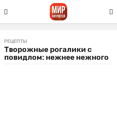
РЕЦЕПТЫ
3
Творожные рогалики с
г
о
повидлом: нежнее нежного
д
а
a
g
o
3
г
о
д
а