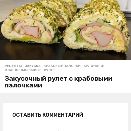
РЕЦЕПТЫ
ЗАКУСКА
,
КРАБОВЫЕ ПАЛОЧКИ
,
КУЛИНАРИЯ
,
ПЛАВЛЕНЫЙ СЫРОК
,
РУЛЕТ
Закусочный рулет с крабовыми
палочками
ОСТАВИТЬ КОММЕНТАРИЙ