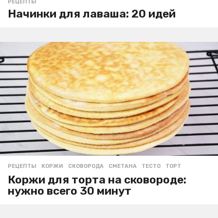
РЕЦЕПТЫ
Начинки для лаваша: 20 идей
РЕЦЕПТЫ
КОРЖИ
,
СКОВОРОДА
,
СМЕТАНА
,
ТЕСТО
,
ТОРТ
Коржи для торта на сковороде:
нужно всего 30 минут