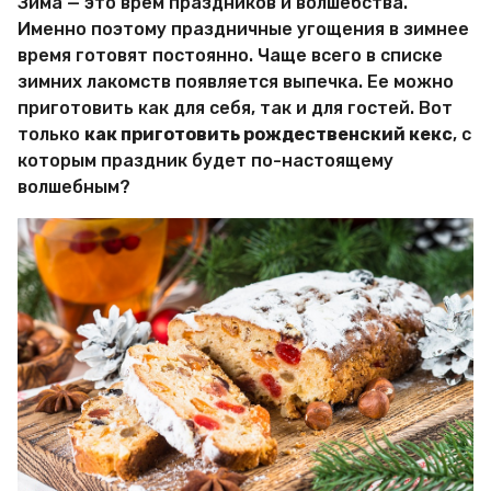
Зима — это врем праздников и волшебства.
о
р
Именно поэтому праздничные угощения в зимнее
М
время готовят постоянно. Чаще всего в списке
и
зимних лакомств появляется выпечка. Ее можно
р
приготовить как для себя, так и для гостей. Вот
Х
и
только
как приготовить рождественский кекс
, с
т
которым праздник будет по-настоящему
р
волшебным?
о
с
т
е
й