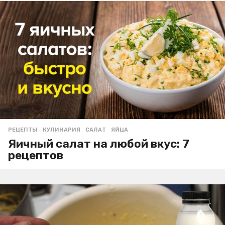
РЕЦЕПТЫ
КУЛИНАРИЯ
,
САЛАТ
,
ЯЙЦА
Яичный салат на любой вкус: 7
рецептов