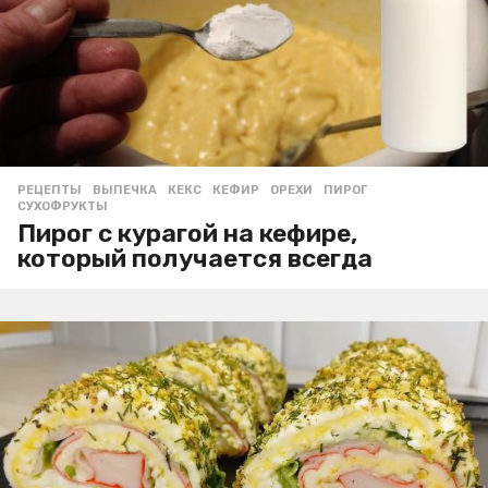
РЕЦЕПТЫ
ВЫПЕЧКА
,
КЕКС
,
КЕФИР
,
ОРЕХИ
,
ПИРОГ
,
СУХОФРУКТЫ
Пирог с курагой на кефире,
который получается всегда