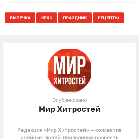
t
P
,
,
,
a
ВЫПЕЧКА
КЕКС
ПРАЗДНИК
РЕЦЕПТЫ
g
i
n
a
t
i
o
n
Опубликовано
Мир Хитростей
Редакция «Мир Хитростей» — коллектив
идейных людей, призванных развеять