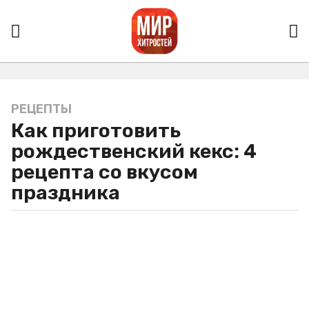
РЕЦЕПТЫ
5
Как приготовить
л
е
рождественский кекс: 4
т
рецепта со вкусом
a
праздника
g
o
5
л
е
т
a
g