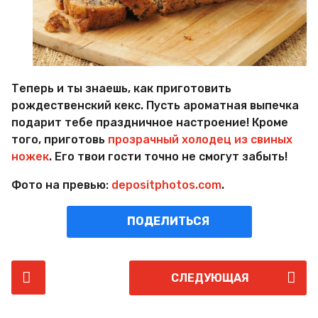
Теперь и ты знаешь, как приготовить
рождественский кекс. Пусть ароматная выпечка
подарит тебе праздничное настроение! Кроме
того, приготовь
прозрачный холодец из свиных
ножек
. Его твои гости точно не смогут забыть!
Фото на превью:
depositphotos.com
.
ПОДЕЛИТЬСЯ
P
СЛЕДУЮЩАЯ
o
s