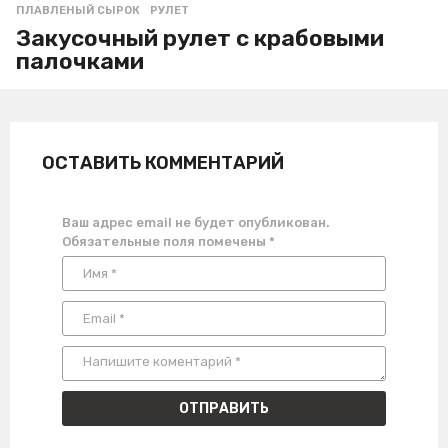
ПЛАВЛЕНЫЙ СЫРОК
,
РУЛЕТ
Закусочный рулет с крабовыми
палочками
ОСТАВИТЬ КОММЕНТАРИЙ
Ваш адрес email не будет опубликован.
Обязательные поля помечены
*