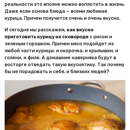
и
реальности это вполне можно воплотить в жизнь.
р
Даже если основа блюда — всеми любимая
Х
и
курица. Причем получится очень и очень вкусно.
т
р
И сегодня мы расскажем,
как вкусно
о
приготовить курицу на сковороде
с рисом и
с
зеленым горошком. Причем мясо подойдет из
т
е
любой части курицы: и окорочка, и крылышки, и
й
голени, и филе. А домашние наверняка будут в
восторге отведать такую вкуснятину. Так почему
бы не порадовать и себя, и близких людей?