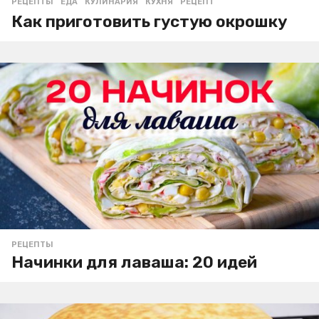
РЕЦЕПТЫ
ЕДА
,
КУЛИНАРИЯ
,
КУХНЯ
,
РЕЦЕПТ
Как приготовить густую окрошку
РЕЦЕПТЫ
Начинки для лаваша: 20 идей