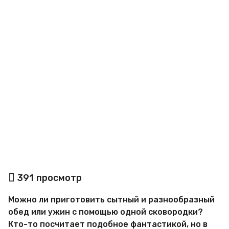
o
а
391
просмотр
в
т
Можно ли приготовить сытный и разнообразный
о
р
обед или ужин с помощью одной сковородки?
М
Кто-то посчитает подобное фантастикой, но в