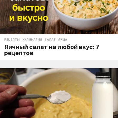
РЕЦЕПТЫ
КУЛИНАРИЯ
,
САЛАТ
,
ЯЙЦА
Яичный салат на любой вкус: 7
рецептов