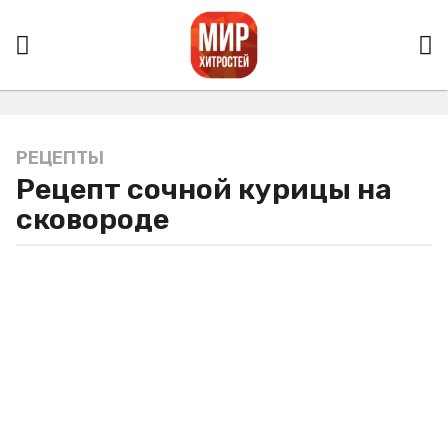
РЕЦЕПТЫ
7
Рецепт сочной курицы на
л
е
сковороде
т
a
g
o
7
л
е
т
a
g