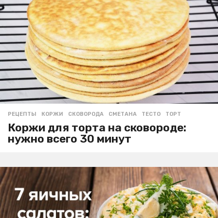
РЕЦЕПТЫ
КОРЖИ
,
СКОВОРОДА
,
СМЕТАНА
,
ТЕСТО
,
ТОРТ
Коржи для торта на сковороде:
нужно всего 30 минут