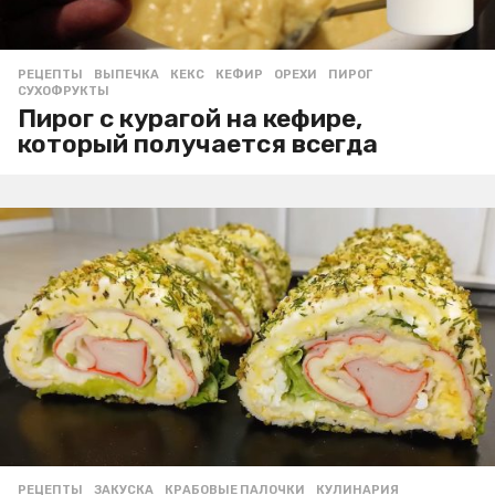
РЕЦЕПТЫ
ВЫПЕЧКА
,
КЕКС
,
КЕФИР
,
ОРЕХИ
,
ПИРОГ
,
СУХОФРУКТЫ
Пирог с курагой на кефире,
который получается всегда
РЕЦЕПТЫ
ЗАКУСКА
,
КРАБОВЫЕ ПАЛОЧКИ
,
КУЛИНАРИЯ
,