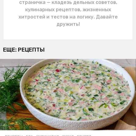
страничка — кладезь дельных советов,
кулинарных рецептов, жизненных
хитростей и тестов на логику. Давайте
дружить!
ЕЩЕ:
РЕЦЕПТЫ