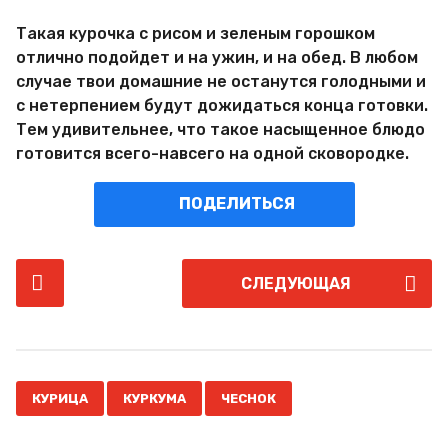
Такая курочка с рисом и зеленым горошком
отлично подойдет и на ужин, и на обед. В любом
случае твои домашние не останутся голодными и
с нетерпением будут дожидаться конца готовки.
Тем удивительнее, что такое насыщенное блюдо
готовится всего-навсего на одной сковородке.
ПОДЕЛИТЬСЯ
P
СЛЕДУЮЩАЯ
o
s
t
P
,
,
a
КУРИЦА
КУРКУМА
ЧЕСНОК
g