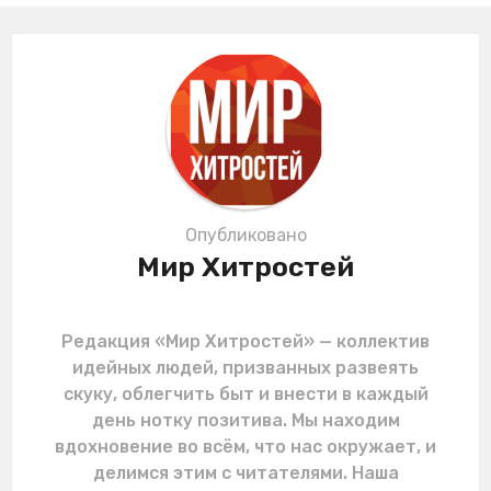
i
n
a
t
i
o
n
Опубликовано
Мир Хитростей
Редакция «Мир Хитростей» — коллектив
идейных людей, призванных развеять
скуку, облегчить быт и внести в каждый
день нотку позитива. Мы находим
вдохновение во всём, что нас окружает, и
делимся этим с читателями. Наша